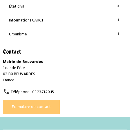
0
État civil
1
Informations CARCT
1
Urbanisme
Contact
Mairie de Beuvardes
1 rue de Fère
02130 BEUVARDES
France
Téléphone : 03.23.71.20.15
Formulaire de contact