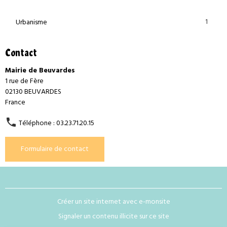
1
Urbanisme
Contact
Mairie de Beuvardes
1 rue de Fère
02130 BEUVARDES
France
Téléphone : 03.23.71.20.15
Formulaire de contact
Créer un site internet avec e-monsite
Signaler un contenu illicite sur ce site