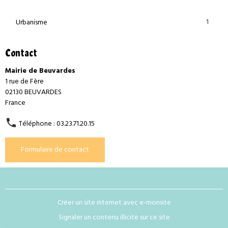
1
Urbanisme
Contact
Mairie de Beuvardes
1 rue de Fère
02130 BEUVARDES
France
Téléphone : 03.23.71.20.15
Formulaire de contact
Créer un site internet avec e-monsite
Signaler un contenu illicite sur ce site